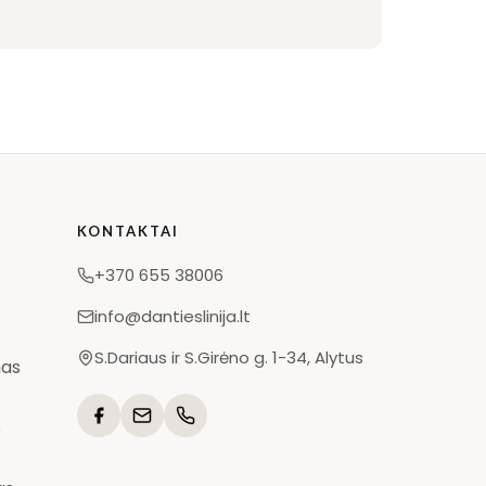
KONTAKTAI
+370 655 38006
info@dantieslinija.lt
S.Dariaus ir S.Girėno g. 1-34, Alytus
mas
s