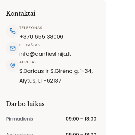
Kontaktai
TELEFONAS
+370 655 38006
EL. PAŠTAS
info@dantieslinija.lt
ADRESAS
S.Dariaus ir S.Girėno g. 1-34,
Alytus, LT-62137
Darbo laikas
Pirmadienis
09:00 – 18:00
Antradienis
09:00 – 18:00