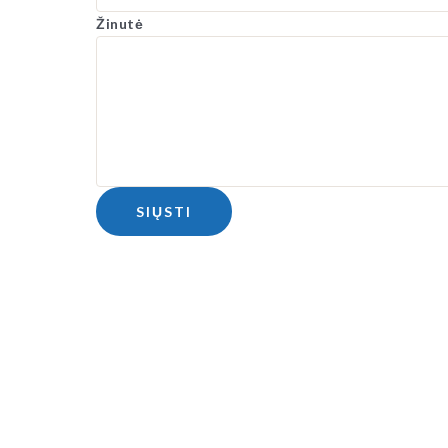
Žinutė
SIŲSTI