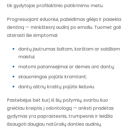
tik gydytojas profilaktinio patikrinimo metu.
Progresuojant ėduoniui, pažeidimas gilėja ir pasiekia
dentiną — minkštesnį audinį po emaliu. Tuomet gali
atsirasti šie simptomai:
dantų jautrumas šaltam, karštam ar saldžiam
maistui;
matomi patamsėjimai ar dėmės ant dantų;
skausmingas pojūtis kramtant;
dantų aštrių kraštų pojūtis liežuviu.
Pastebėjus bet kurį iš šių požymių, svarbu kuo
greičiau kreiptis į odontologą — anksti pradėtas
gydymas yra paprastesnis, trumpesnis ir leidžia
išsaugoti daugiau natūralių danties audinių.