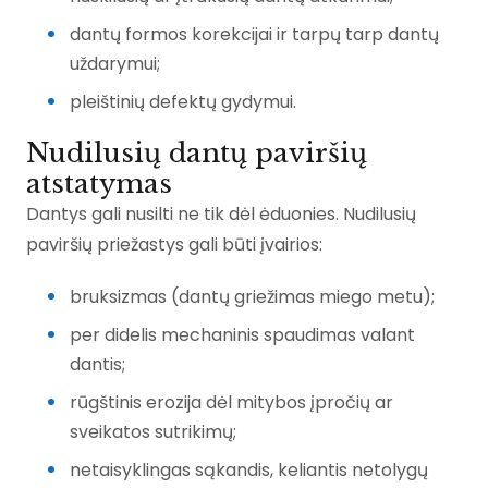
dantų formos korekcijai ir tarpų tarp dantų
uždarymui;
pleištinių defektų gydymui.
Nudilusių dantų paviršių
atstatymas
Dantys gali nusilti ne tik dėl ėduonies. Nudilusių
paviršių priežastys gali būti įvairios:
bruksizmas (dantų griežimas miego metu);
per didelis mechaninis spaudimas valant
dantis;
rūgštinis erozija dėl mitybos įpročių ar
sveikatos sutrikimų;
netaisyklingas sąkandis, keliantis netolygų