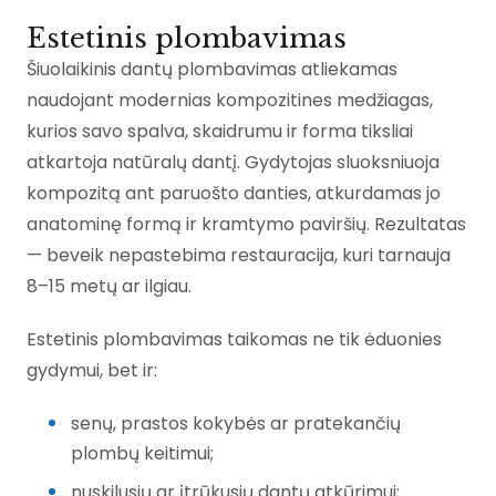
Estetinis plombavimas
Šiuolaikinis dantų plombavimas atliekamas
naudojant modernias kompozitines medžiagas,
kurios savo spalva, skaidrumu ir forma tiksliai
atkartoja natūralų dantį. Gydytojas sluoksniuoja
kompozitą ant paruošto danties, atkurdamas jo
anatominę formą ir kramtymo paviršių. Rezultatas
— beveik nepastebima restauracija, kuri tarnauja
8–15 metų ar ilgiau.
Estetinis plombavimas taikomas ne tik ėduonies
gydymui, bet ir:
senų, prastos kokybės ar pratekančių
plombų keitimui;
nuskilusių ar įtrūkusių dantų atkūrimui;