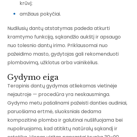
krūvį;
amžiaus pokyčiai.
Nudilusių dantų atstatymas padeda atkurti
kramtymo funkciją, sąkandžio aukštį ir apsaugo
nuo tolesnio dantų irimo. Priklausomai nuo
pažeidimo masto, gydytojas gali rekomenduoti
plombavimą, užklotus arba vainikėlius.
Gydymo eiga
Terapinis dantų gydymas atliekamas vietinėje
nejautroje — procedūra yra neskausminga.
Gydymo metu pašalinami pažeisti danties audiniai,
paruošiama ertmė, sluoksniais dedama
kompozitinė plomba ir galutinai nušlifuojama bei
nupoliruojama, kad atitiktų natūralų sąkandį ir