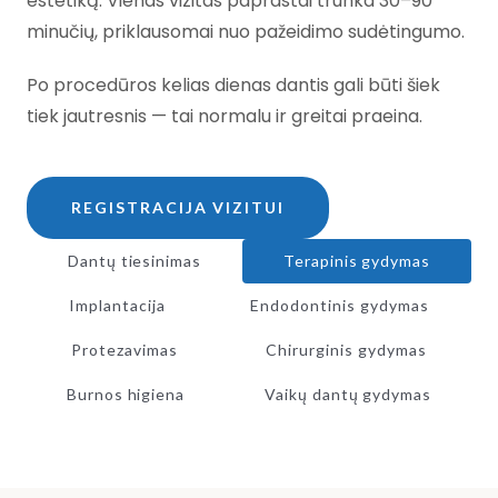
estetiką. Vienas vizitas paprastai trunka 30–90
minučių, priklausomai nuo pažeidimo sudėtingumo.
Po procedūros kelias dienas dantis gali būti šiek
tiek jautresnis — tai normalu ir greitai praeina.
REGISTRACIJA VIZITUI
Dantų tiesinimas
Terapinis gydymas
Implantacija
Endodontinis gydymas
Protezavimas
Chirurginis gydymas
Burnos higiena
Vaikų dantų gydymas