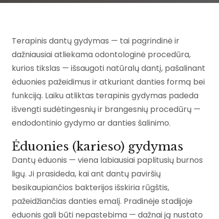
Terapinis dantų gydymas — tai pagrindinė ir
dažniausiai atliekama odontologinė procedūra,
kurios tikslas — išsaugoti natūralų dantį, pašalinant
ėduonies pažeidimus ir atkuriant danties formą bei
funkciją. Laiku atliktas terapinis gydymas padeda
išvengti sudėtingesnių ir brangesnių procedūrų —
endodontinio gydymo ar danties šalinimo.
Ėduonies (karieso) gydymas
Dantų ėduonis — viena labiausiai paplitusių burnos
ligų. Ji prasideda, kai ant dantų paviršių
besikaupiančios bakterijos išskiria rūgštis,
pažeidžiančias danties emalį. Pradinėje stadijoje
ėduonis gali būti nepastebima — dažnai ją nustato