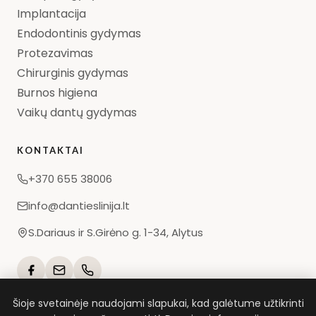
Implantacija
Endodontinis gydymas
Protezavimas
Chirurginis gydymas
Burnos higiena
Vaikų dantų gydymas
KONTAKTAI
+370 655 38006
info@dantieslinija.lt
S.Dariaus ir S.Girėno g. 1-34, Alytus
Šioje svetainėje naudojami slapukai, kad galėtume užtikrinti